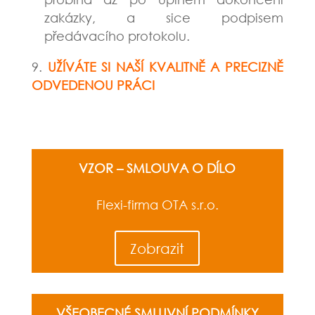
zakázky, a sice podpisem
předávacího protokolu.
UŽÍVÁTE SI NAŠÍ KVALITNĚ A PRECIZNĚ
ODVEDENOU PRÁCI
VZOR – SMLOUVA O DÍLO
Flexi-firma OTA s.r.o.
Zobrazit
VŠEOBECNÉ SMLUVNÍ PODMÍNKY