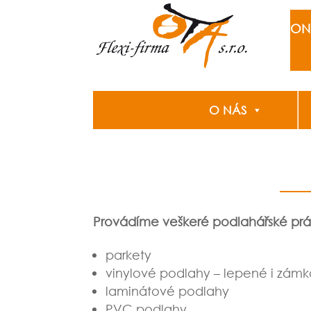
ON
O NÁS
Provádíme veškeré podlahářské pr
parkety
vinylové podlahy – lepené i zám
laminátové podlahy
PVC podlahy