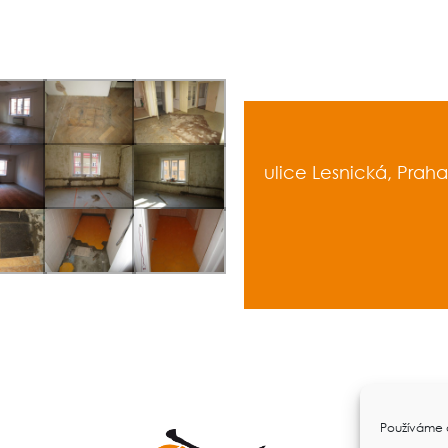
ulice Lesnická, Prah
Používáme c