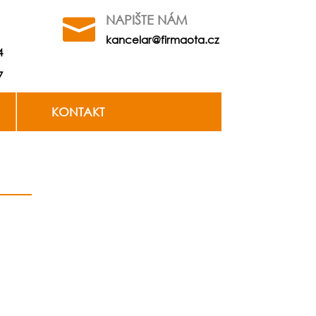
NAPIŠTE NÁM

kancelar@firmaota.cz
4
7
KONTAKT