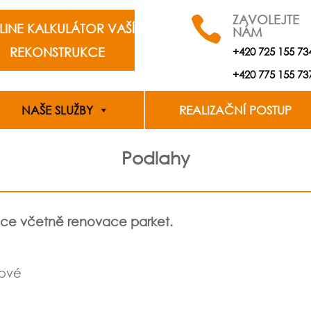
ZAVOLEJTE

LINE KALKULÁTOR VAŠÍ
NÁM
REKONSTRUKCE
+420 725 155 73
+420 775 155 73
NAŠE SLUŽBY
REALIZAČNÍ POSTUP
Podlahy
áce včetně renovace parket.
kové