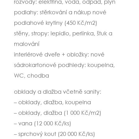
rozvody: elektřina, voda, odpad, plyn
podlahy: stěrkování a nákup nové
podlahové krytiny (450 Kč/m2)
stěny, stropy: lepidlo, perlinka, štuk a
malování
interiérové dveře + obložky: nové
sádrokartonové podhledy: koupelna,
WC, chodba
obklady a dlažba včetně sanity:
– obklady, dlažba, koupelna
– obklady, dlažba (1 000 Kč/m2)
– vana (12 000 Kč/ks)
– sprchový kout (20 000 Kč/ks)