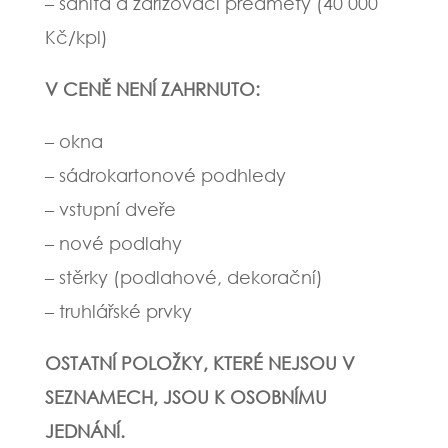
– sanita a zařizovací předměty (40 000
Kč/kpl)
V CENĚ NENÍ ZAHRNUTO:
– okna
– sádrokartonové podhledy
– vstupní dveře
– nové podlahy
– stěrky (podlahové, dekorační)
– truhlářské prvky
OSTATNÍ POLOŽKY, KTERÉ NEJSOU V
SEZNAMECH, JSOU K OSOBNÍMU
JEDNÁNÍ.