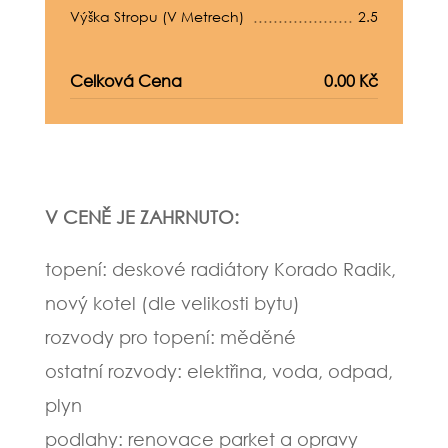
Výška Stropu (v Metrech)
2.5
Celková Cena
0.00 Kč
V CENĚ JE ZAHRNUTO:
topení: deskové radiátory Korado Radik,
nový kotel (dle velikosti bytu)
rozvody pro topení: měděné
ostatní rozvody: elektřina, voda, odpad,
plyn
podlahy: renovace parket a opravy